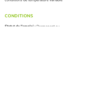
conditions de température variable
CONDITIONS
Statut de l’emploi :
Permanent ou
saisonnier / Temps plein ou temps
partiel, de jour
/ Possibilité de récurrence à toutes les
années.
Formation d'appoint offerte par
l'entreprise.
Soumettre votre candidature par
courriel à :
info@profilvert.com
Nous remercions les candidats de
l’intérêt qu’ils portent à ce poste,
toutefois, seules les personnes
retenues seront contactées.