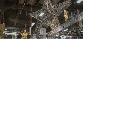
Tél
.
418
.
5
23
.
5900
info
@
profilvert
.
com